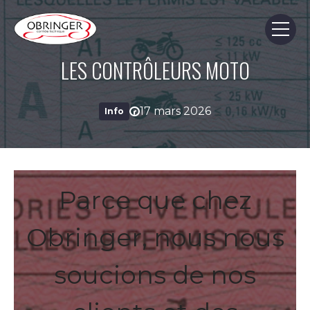
Skip
Skip
to
to
content
page
footer
LES CONTRÔLEURS MOTO
17 mars 2026
Info
Parce que chez
Obringer, nous nous
soucions de nos