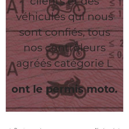
clients et des
véhicules qui nous
sont confiés, tous
nos contrôleurs
agréés catégorie L
ont le permis moto.