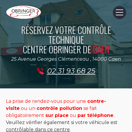
Skip
Skip
to
to
content
page
footer
RÉSERVEZ VOTRE CONTRÔLE
TECHNIQUE
CENTRE OBRINGER DE
CAEN
25 Avenue Georges Clémenceau , 14000 Caen
02 31 93 68 25
La prise de rendez-vous pour une
contre-
visite
ou un
contrôle pollution
se fait
obligatoirement
sur place
ou
par téléphone
.
Veuillez vérifier également si votre véhicule est
contrôlable dans ce centre
.